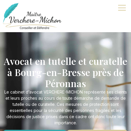
Avocat en tutelle et curatelle
à Bourg-en-Bresse près de
Péronnas
Le cabinet d’avocat VERCHERE-MICHON représente ses clients
et leurs proches au cours de toute démarche de demande de
tutelle ou de curatelle. Ces mesures de protection sont
essentielles pour la sécurité des personnes fragiles et les
décisions de justice prises dans ce cadre ont donc toute leur
importance.