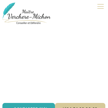
Avocat aménagement de
peine | Attignat
Je suis avocat à Bourg-en-Bresse, spécialisée en
droit pénal
,
droit de la famille
et
droit des mineurs
. Je vous accompagne
avec rigueur et écoute, en vous offrant des conseils
personnalisés et une défense adaptée à vos besoins. Que ce
soit pour un
divorce
, une
contestation de paternité
ou un
aménagement de peine
, je m’engage à protéger vos droits et à
vous guider tout au long de la procédure.