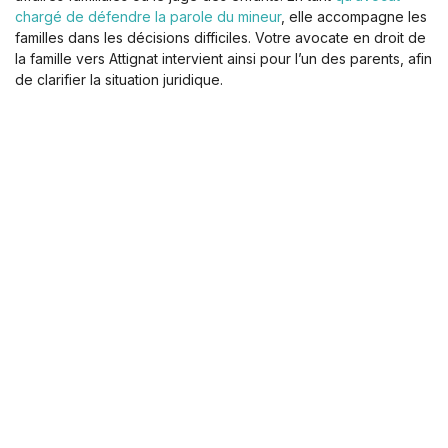
chargé de défendre la parole du mineur
, elle accompagne les
familles dans les décisions difficiles. Votre avocate en droit de
la famille vers Attignat intervient ainsi pour l’un des parents, afin
de clarifier la situation juridique.
La procédure vous semble complexe ? Vous hésitez sur la
marche à suivre ? Je m’engage à être aussi réactive que je
suis à l’écoute. Contactez-moi dès maintenant pour que nous
puissions évaluer ensemble votre situation et les solutions
possibles.