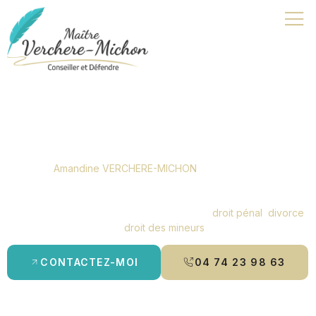
Actualités
Maître
Amandine VERCHERE-MICHON
, avocat à Bourg-en-
Bresse, vous tient informé des dernières actualités juridiques.
Pour toute question, je vous accompagne avec des solutions
claires et personnalisées, qu’il s’agisse de
droit pénal
,
divorce
ou
droit des mineurs
.
CONTACTEZ-MOI
04 74 23 98 63