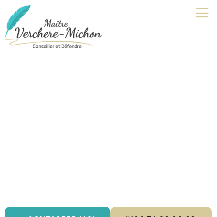
Avocat aménagement de
peine | Neuville-les-Dames
Je suis avocat à Bourg-en-Bresse, spécialisée en
droit pénal
,
droit de la famille
et
droit des mineurs
. Je vous accompagne
avec rigueur et écoute, en vous offrant des conseils
personnalisés et une défense adaptée à vos besoins. Que ce
soit pour un
divorce
, une
contestation de paternité
ou un
aménagement de peine
, je m’engage à protéger vos droits et à
vous guider tout au long de la procédure.