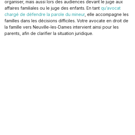
organiser, mais aussi lors des audiences devant le juge aux
affaires familiales ou le juge des enfants. En tant
qu’avocat
chargé de défendre la parole du mineur
, elle accompagne les
familles dans les décisions difficiles. Votre avocate en droit de
la famille vers Neuville-les-Dames intervient ainsi pour les
parents, afin de clarifier la situation juridique.
La procédure vous semble complexe ? Vous hésitez sur la
marche à suivre ? Je m’engage à être aussi réactive que je
suis à l’écoute. Contactez-moi dès maintenant pour que nous
puissions évaluer ensemble votre situation et les solutions