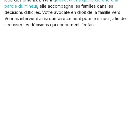
parole du mineur
, elle accompagne les familles dans les
décisions difficiles. Votre avocate en droit de la famille vers
Vonnas intervient ainsi que directement pour le mineur, afin de
sécuriser les décisions qui concernent l’enfant.
La procédure vous semble complexe ? Vous hésitez sur la
marche à suivre ? Je m’engage à être aussi réactive que je
suis à l’écoute. Contactez-moi dès maintenant pour que nous
puissions évaluer ensemble votre situation et les solutions
possibles.