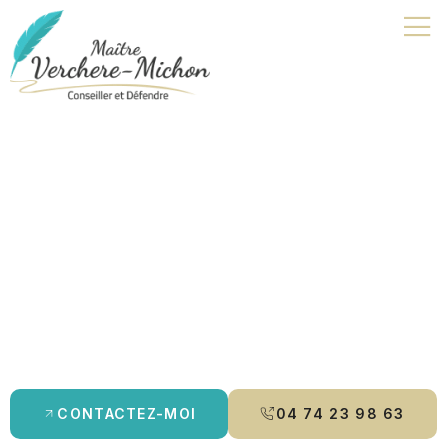
Avocat pour mineur | Vonnas
Je suis avocat à Bourg-en-Bresse, spécialisée en
droit pénal
,
droit de la famille
et
droit des mineurs
. Je vous accompagne
avec rigueur et écoute, en vous offrant des conseils
personnalisés et une défense adaptée à vos besoins. Que ce
soit pour un
divorce
, une
contestation de paternité
ou un
aménagement de peine
, je m’engage à protéger vos droits et à
vous guider tout au long de la procédure.
CONTACTEZ-MOI
04 74 23 98 63