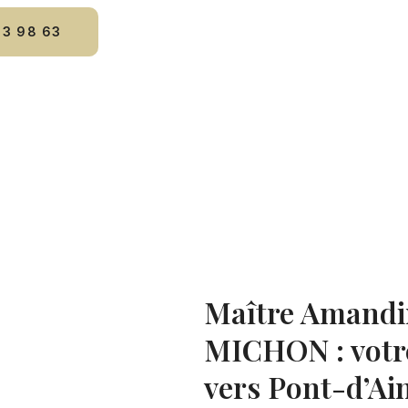
23 98 63
Maître Amand
MICHON : votre
vers Pont-d’Ai