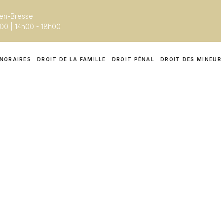
-en-Bresse
h00 | 14h00 - 18h00
NORAIRES
DROIT DE LA FAMILLE
DROIT PÉNAL
DROIT DES MINEU
 droit pénal | Pon
ée en
droit pénal
,
droit de la famille
et
droit des mineurs
. Je
t une défense adaptée à vos besoins. Que ce soit pour un
d
e
, je m’engage à protéger vos droits et à vous guider tout a