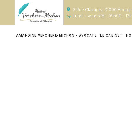
2 Rue Clavagry, 01000 Bourg
Lundi - Vendredi : 09h00 - 12
AMANDINE VERCHÈRE-MICHON – AVOCATE
LE CABINET
HO
Avocat
Je suis avocat à Bourg-en-Bresse, spécialis
vous offrant des conseils personnalisés e
aménagement de pein