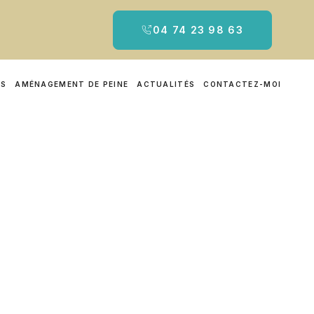
04 74 23 98 63
RS
AMÉNAGEMENT DE PEINE
ACTUALITÉS
CONTACTEZ-MOI
t-d’Ain
 vous accompagne avec rigueur et écoute, en
ivorce
, une
contestation de paternité
ou un
u long de la procédure.