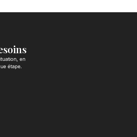
esoins
tuation, en
que étape.