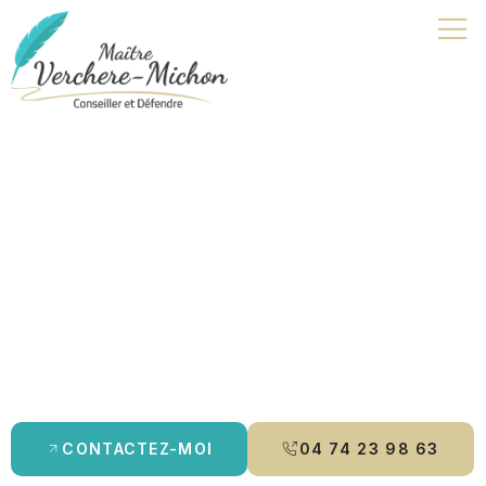
Avocat droit pénal | Vonnas
Je suis avocat à Bourg-en-Bresse, spécialisée en
droit pénal
,
droit de la famille
et
droit des mineurs
. Je vous accompagne
avec rigueur et écoute, en vous offrant des conseils
personnalisés et une défense adaptée à vos besoins. Que ce
soit pour un
divorce
, une
contestation de paternité
ou un
aménagement de peine
, je m’engage à protéger vos droits et à
vous guider tout au long de la procédure.
CONTACTEZ-MOI
04 74 23 98 63