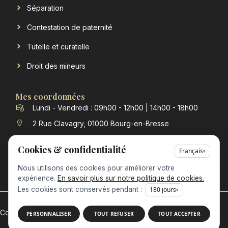
Séparation
Contestation de paternité
Tutelle et curatelle
Droit des mineurs
Mes coordonnées
Lundi - Vendredi : 09h00 - 12h00 | 14h00 - 18h00
2 Rue Clavagry, 01000 Bourg-en-Bresse
contact@verchere-michon-avocat.fr
Cookies & confidentialité
Français
▾
04 74 23 98 63
Nous utilisons des cookies pour améliorer votre
expérience.
En savoir plus sur notre politique de cookies.
Les cookies sont conservés pendant :
180
jours
▾
Copyright @ 2026 • Tous droits réservés •
PERSONNALISER
TOUT REFUSER
TOUT ACCEPTER
Design by