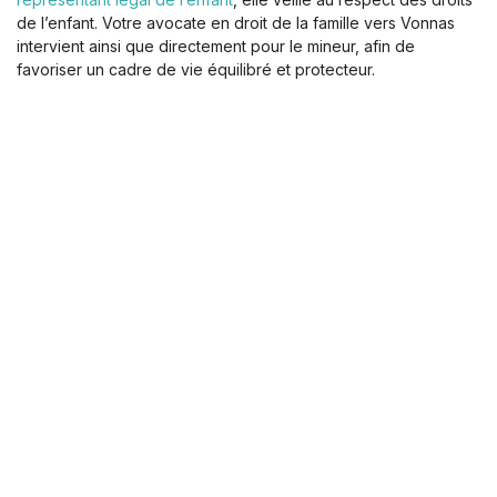
de l’enfant. Votre avocate en droit de la famille vers Vonnas
intervient ainsi que directement pour le mineur, afin de
favoriser un cadre de vie équilibré et protecteur.
La procédure vous semble complexe ? Vous hésitez sur la
marche à suivre ? Je m’engage à être aussi réactive que je
suis à l’écoute. Contactez-moi dès maintenant pour que nous
puissions évaluer ensemble votre situation et les solutions
possibles.