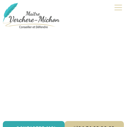
Avocat pour mineur | Saint-
Denis-lès-Bourg
Je suis avocat à Bourg-en-Bresse, spécialisée en
droit pénal
,
droit de la famille
et
droit des mineurs
. Je vous accompagne
avec rigueur et écoute, en vous offrant des conseils
personnalisés et une défense adaptée à vos besoins. Que ce
soit pour un
divorce
, une
contestation de paternité
ou un
aménagement de peine
, je m’engage à protéger vos droits et à
vous guider tout au long de la procédure.