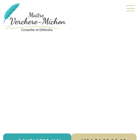
Avocat droit de la famille |
Montrevel-en-Bresse
Je suis avocat à Bourg-en-Bresse, spécialisée en
droit pénal
,
droit de la famille
et
droit des mineurs
. Je vous accompagne
avec rigueur et écoute, en vous offrant des conseils
personnalisés et une défense adaptée à vos besoins. Que ce
soit pour un
divorce
, une
contestation de paternité
ou un
aménagement de peine
, je m’engage à protéger vos droits et à
vous guider tout au long de la procédure.