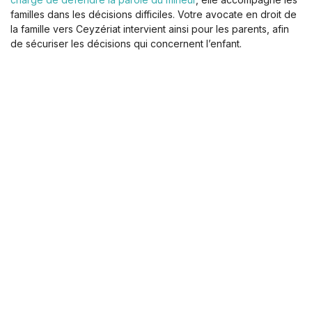
familles dans les décisions difficiles. Votre avocate en droit de
la famille vers Ceyzériat intervient ainsi pour les parents, afin
de sécuriser les décisions qui concernent l’enfant.
La procédure vous semble complexe ? Vous hésitez sur la
marche à suivre ? Je m’engage à être aussi réactive que je
suis à l’écoute. Contactez-moi dès maintenant pour que nous
puissions évaluer ensemble votre situation et les solutions
possibles.