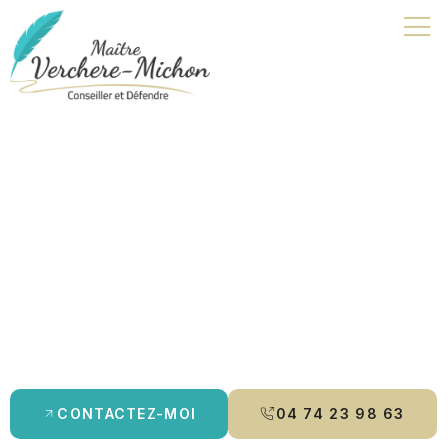
Avocat | Ceyzériat
Je suis avocat à Bourg-en-Bresse, spécialisée en
droit pénal
,
droit de la famille
et
droit des mineurs
. Je vous accompagne
avec rigueur et écoute, en vous offrant des conseils
personnalisés et une défense adaptée à vos besoins. Que ce
soit pour un
divorce
, une
contestation de paternité
ou un
aménagement de peine
, je m’engage à protéger vos droits et à
vous guider tout au long de la procédure.
CONTACTEZ-MOI
04 74 23 98 63