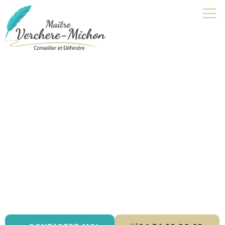
Avocat droit pénal | Neuville-
les-Dames
Je suis avocat à Bourg-en-Bresse, spécialisée en
droit pénal
,
droit de la famille
et
droit des mineurs
. Je vous accompagne
avec rigueur et écoute, en vous offrant des conseils
personnalisés et une défense adaptée à vos besoins. Que ce
soit pour un
divorce
, une
contestation de paternité
ou un
aménagement de peine
, je m’engage à protéger vos droits et à
vous guider tout au long de la procédure.