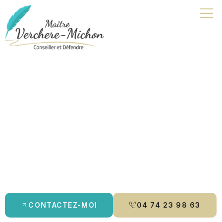
Avocat divorce | Attignat
Je suis avocat à Bourg-en-Bresse, spécialisée en
droit pénal
,
droit de la famille
et
droit des mineurs
. Je vous accompagne
avec rigueur et écoute, en vous offrant des conseils
personnalisés et une défense adaptée à vos besoins. Que ce
soit pour un
divorce
, une
contestation de paternité
ou un
aménagement de peine
, je m’engage à protéger vos droits et à
vous guider tout au long de la procédure.
CONTACTEZ-MOI
04 74 23 98 63